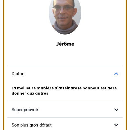
Jérôme
Dicton
La meilleure manière d'atteindre le bonheur est de le
donner aux autres
Super pouvoir
Son sourire ! Joviale, il ne manquera pas de vous donner
l'envie de rire
Son plus gros défaut