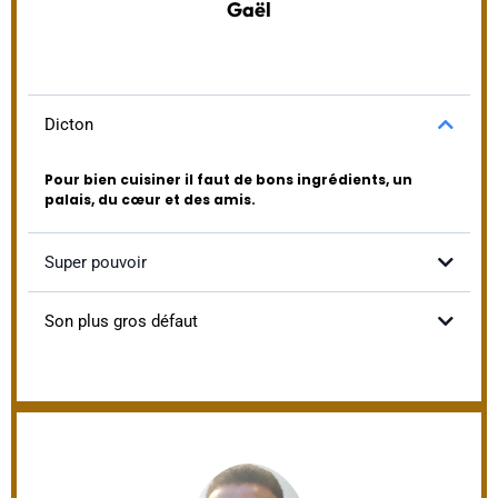
Gaël
Dicton
Pour bien cuisiner il faut de bons ingrédients, un
palais, du cœur et des amis.
Super pouvoir
Agitateur de papilles ! Vous aurez du mal à vous en passer
!
Son plus gros défaut
Le matin, il faut pas trop me déranger, un vrai ours ! Ma
grotte, devinez ou c'est ? la cuisine :-) !